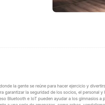
onde la gente se reúne para hacer ejercicio y divertirse
a garantizar la seguridad de los socios, el personal y 
eso Bluetooth e IoT pueden ayudar a los gimnasios a p
rente a una serie de amenazas, como robos, vandalismo