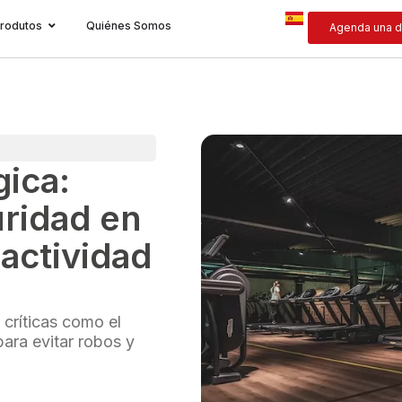
rodutos
Quiénes Somos
Agenda una d
gica:
uridad en
 actividad
críticas como el
para evitar robos y