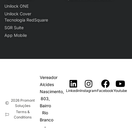
Unilock ONE
Unilock Cover
Tecnología RedSquare
SGR Suite
App Mobile
Vereador
Alcides
Linkedin
Instagram
Facebook
Youtube
Nascimento,
803,
2026 Promont
Bairro
Soluções
Terms &
Rio
Conditions
Branco
-